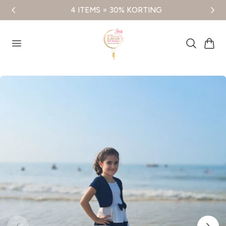
4 ITEMS = 30% KORTING
aar de inhoud
Winkelwag