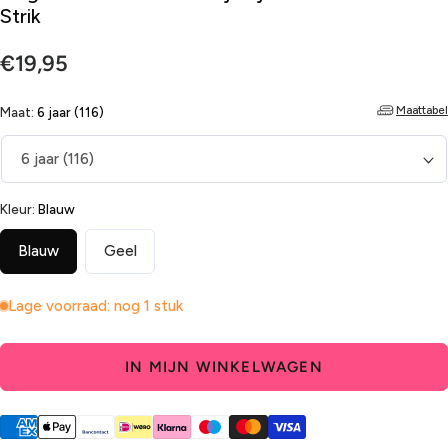
Strik
Normale
€19,95
prijs
Maattabel
Maat:
6 jaar (116)
Kleur:
Blauw
Blauw
Geel
Lage voorraad: nog 1 stuk
IN MIJN WINKELWAGEN