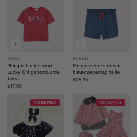
BOBOLI
BOBOLI
Leverancier:
Leverancier:
Meisjes t-shirt rood
Meisjes shorts denim
Lucky Girl geborduurde
blauw paperbag taille
tekst
Normale
€25,95
Normale
€17,95
prijs
prijs
RONDE PRIJS
RONDE PRIJS