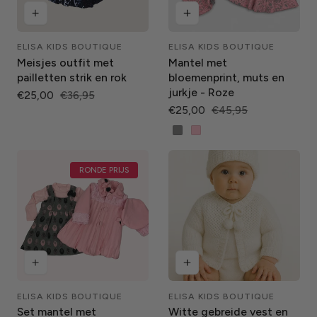
ELISA KIDS BOUTIQUE
ELISA KIDS BOUTIQUE
Leverancier:
Leverancier:
Meisjes outfit met
Mantel met
pailletten strik en rok
bloemenprint, muts en
jurkje - Roze
Verkoopprijs
€25,00
Normale
€36,95
prijs
Verkoopprijs
€25,00
Normale
€45,95
prijs
Grijs
Roze
RONDE PRIJS
ELISA KIDS BOUTIQUE
ELISA KIDS BOUTIQUE
Leverancier:
Leverancier:
Set mantel met
Witte gebreide vest en