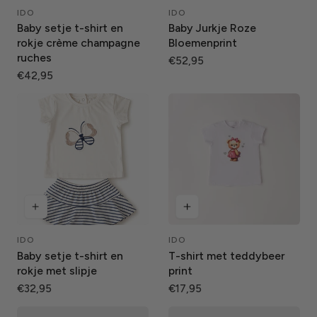
IDO
IDO
Leverancier:
Leverancier:
Baby setje t-shirt en
Baby Jurkje Roze
rokje crème champagne
Bloemenprint
ruches
Normale
€52,95
Normale
€42,95
prijs
prijs
IDO
IDO
Leverancier:
Leverancier:
Baby setje t-shirt en
T-shirt met teddybeer
rokje met slipje
print
Normale
€32,95
Normale
€17,95
prijs
prijs