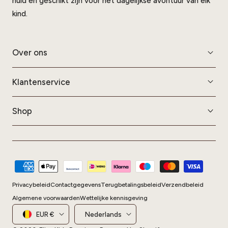
huid en geschikt zijn voor het dagelijkse avontuur van elk
kind.
Over ons
Klantenservice
Shop
Betaalmethoden
Privacybeleid
Contactgegevens
Terugbetalingsbeleid
Verzendbeleid
Algemene voorwaarden
Wettelijke kennisgeving
Land/regio
Taal
EUR €
Nederlands