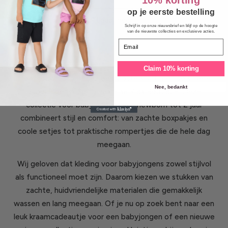
10% korting
op je eerste bestelling
Laad meer
Schrijf in op onze nieuwsbrief en blijf op de hoogte
van de nieuwste collecties en exclusieve acties.
Email
Claim 10% korting
Geef jouw babyjongen een vlotte start met de stoere
Nee, bedankt
babyjongenskleding van Elisa Kids Boutique. Onze
collectie voor babyjongens van newborn tot 2 jaar
combineert stijl en comfort: van zachte boxpakjes en
coole setjes tot praktische rompertjes die de hele dag
meegaan.
Wij geloven dat kleding voor babyjongens zowel stijlvol
als functioneel moet zijn. Daarom kiezen we stukken van
zachte, huidvriendelijke materialen die gemakkelijk
wassen en lang meegaan. Of je nu op zoek bent naar een
leuk kraamcadeautje voor een babyjongen of een nieuwe