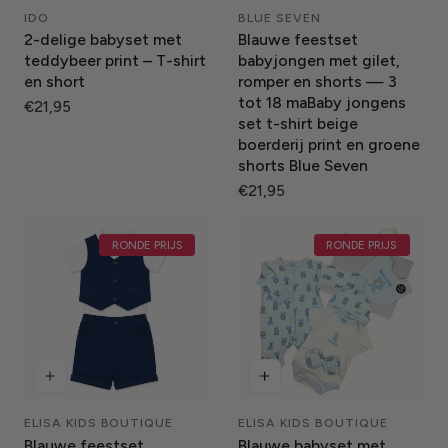
IDO
BLUE SEVEN
Leverancier:
Leverancier:
2-delige babyset met
Blauwe feestset
teddybeer print – T-shirt
babyjongen met gilet,
en short
romper en shorts — 3
tot 18 maBaby jongens
Normale
€21,95
set t-shirt beige
prijs
boerderij print en groene
shorts Blue Seven
Normale
€21,95
prijs
RONDE PRIJS
RONDE PRIJS
ELISA KIDS BOUTIQUE
ELISA KIDS BOUTIQUE
Leverancier:
Leverancier:
Blauwe feestset
Blauwe babyset met