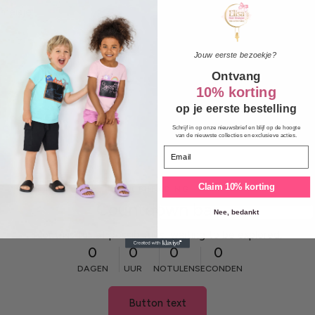
meisje.
Jouw eerste bezoekje?
Ontvang
10% korting
op je eerste bestelling
Schrijf in op onze nieuwsbrief en blijf op de hoogte
van de nieuwste collecties en exclusieve acties.
Email
Claim 10% korting
SUBHEADING
Countdown bar
Nee, bedankt
Month is full of possibilities, waiting to be explored.
0
0
0
0
DAGEN
UUR
NOTULEN
SECONDEN
Button text