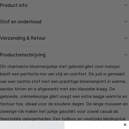
Product info
Stof en onderhoud
Verzending & Retour
Productomschrijving
Dit charmante bloemenjurkje met gebreid gilet voor meisjes
biedt een perfecte mix van stijl en comfort. De jurk is gemaakt
van een zachte stof met een prachtige bloemenprint in warme,
aardse tinten en is afgewerkt met een klassieke kraag. De
gebreide, crèmekleurige gilet voegt een extra laagje warmte en
textuur toe, ideaal voor de koudere dagen. De lange mouwen en
zwierige rok maken het jurkje geschikt voor zowel casual als
feestelijke gelegenheden. Een tijdloos en veelzijdig kledingstuk
dat perfect past in de herfst- en wintergarderobe van je kleine