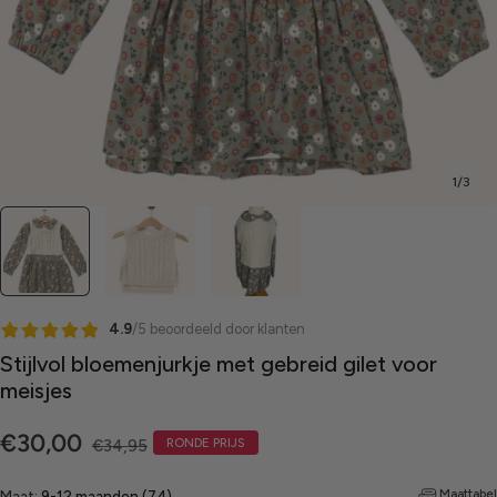
1
/
3
4.9
/5 beoordeeld door klanten
Stijlvol bloemenjurkje met gebreid gilet voor
meisjes
Verkoopprijs
Normale
€30,00
€34,95
RONDE PRIJS
prijs
Maattabel
Maat:
9-12 maanden (74)