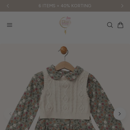
6 ITEMS = 40% KORTING
aar de inhoud
Winkelwag