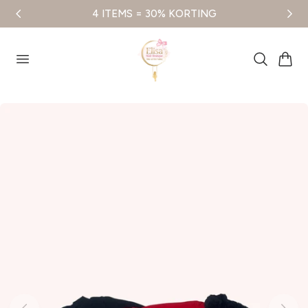
4 ITEMS = 30% KORTING
aar de inhoud
Winkelwag