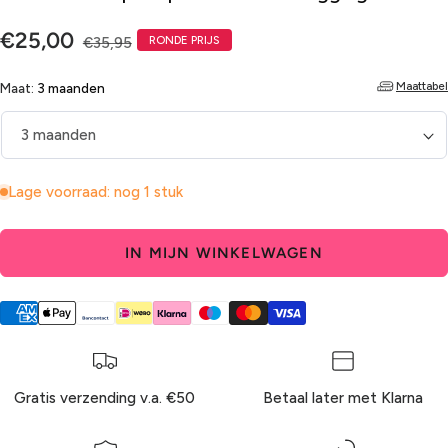
Verkoopprijs
Normale
€25,00
€35,95
RONDE PRIJS
prijs
Maattabel
Maat:
3 maanden
Lage voorraad: nog 1 stuk
IN MIJN WINKELWAGEN
Gratis verzending v.a. €50
Betaal later met Klarna