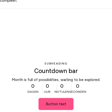
compleet.
SUBHEADING
Countdown bar
Month is full of possibilities, waiting to be explored.
0
0
0
0
DAGEN
UUR
NOTULEN
SECONDEN
Button text