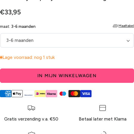
Normale
€33,95
prijs
Maattabel
maat:
3-6 maanden
Lage voorraad: nog 1 stuk
IN MIJN WINKELWAGEN
Gratis verzending v.a. €50
Betaal later met Klarna