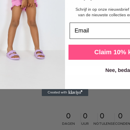
- Zachte, gebreide stof voor optimaal co
Schrijf in op onze nieuwsbrief
- Set van 3: vestje, mutsje en slofjes
van de nieuwste collecties e
- Unisex ontwerp, ideaal voor elke gelegen
Email
Claim 10% k
Nee, beda
0
0
0
0
DAGEN
UUR
NOTULEN
SECONDE