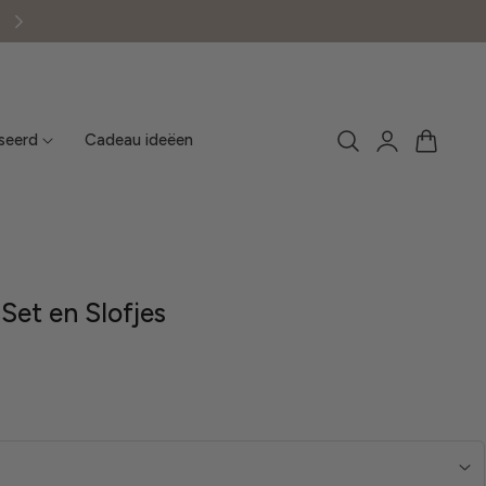
2 ITEMS = 20% KORTING
Winkelwagen
Inloggen
seerd
Cadeau ideëen
Set en Slofjes