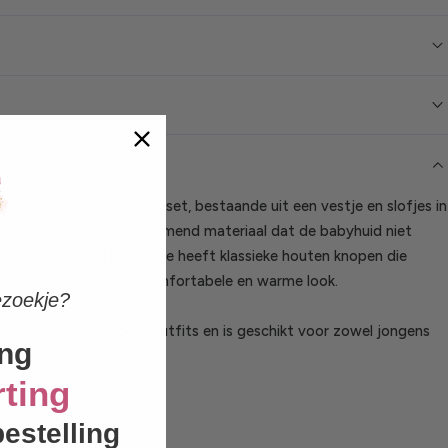
 prachtige gebreide babyset, bestaande uit een vestje en slofjes in
kt van heerlijk zacht, ademend materiaal dat de babyhuid niet
ot zes maanden. Het vestje heeft klassieke houten knopen die
aling, perfect voor een comfortabele en warme look.
ezoekje?
combineren met andere outfits en is geschikt voor zowel jongens
ng
ting
bestelling