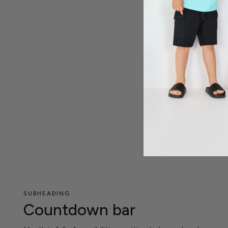
SUBHEADING
Countdown bar