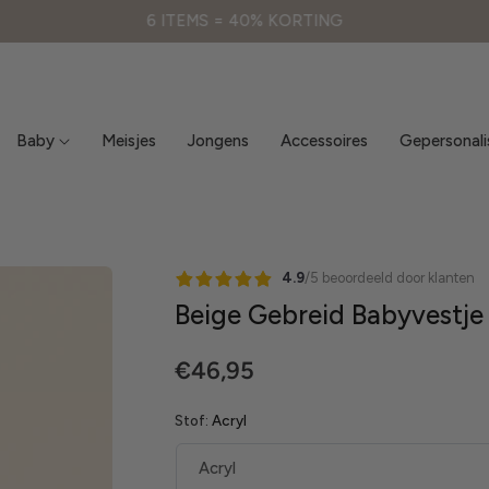
6 ITEMS = 40% KORTING
Baby
Meisjes
Jongens
Accessoires
Gepersonali
4.9
/5 beoordeeld door klanten
Beige Gebreid Babyvestje 
Normale
€46,95
prijs
Stof:
Acryl