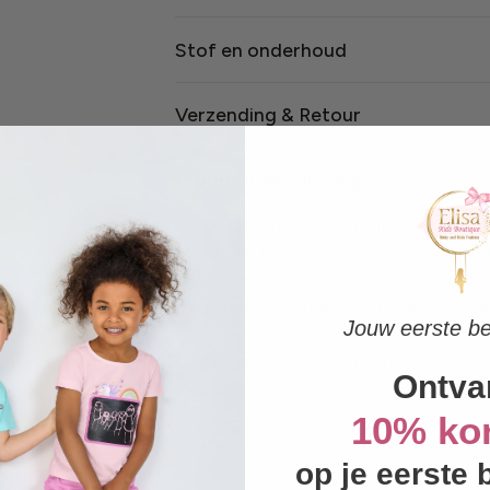
Stof en onderhoud
Verzending & Retour
Productomschrijving
Houd je kleintje warm en stijlvol met deze
een zachte beige kleur. Deze set is gemaa
irriteert en is ideaal voor pasgeborenen t
zorgen voor een stijlvolle, rustieke uitstr
Jouw eerste b
De neutrale kleur maakt het makkelijk te 
Ontva
als meisjes.
10% kor
Belangrijkste kenmerken:
op je eerste 