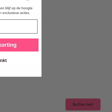
mfort
 en blijf op de hoogte
n exclusieve acties.
heid
orting
nkt
Button text
N