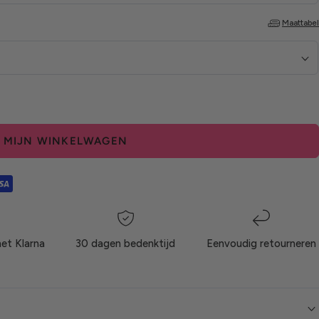
Maattabel
N MIJN WINKELWAGEN
met Klarna
30 dagen bedenktijd
Eenvoudig retourneren