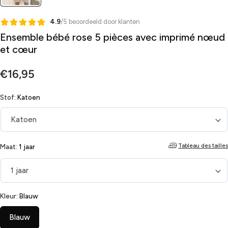
4.9
/5 beoordeeld door klanten
Ensemble bébé rose 5 pièces avec imprimé nœud
et cœur
Prix
€16,95
régulier
Stof:
Katoen
Tableau des tailles
Maat:
1 jaar
Kleur:
Blauw
Blauw