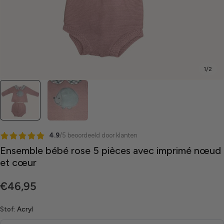
1
/
2
4.9
/5 beoordeeld door klanten
Ensemble bébé rose 5 pièces avec imprimé nœud
et cœur
Prix
€46,95
régulier
Stof:
Acryl