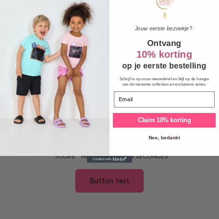
Jouw eerste bezoekje?
Ontvang
10% korting
op je eerste bestelling
Schrijf in op onze nieuwsbrief en blijf op de hoogte
van de nieuwste collecties en exclusieve acties.
Email
SUBHEADING
Countdown bar
Claim 10% korting
Month is full of possibilities, waiting to be explored.
Nee, bedankt
0
0
0
0
JOURS
HEURES
MINUTES
SECONDES
Button text