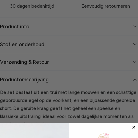
30 dagen bedenktijd
Eenvoudig retourneren
Product info
Stof en onderhoud
Verzending & Retour
Productomschrijving
De set bestaat uit een trui met lange mouwen en een schattige
geborduurde egel op de voorkant, en een bijpassende gebreide
short. De geruite kraag geeft het geheel een speelse en
klassieke uitstraling, ideaal voor zowel dagelijkse momenten als
speciale gelegenheden.