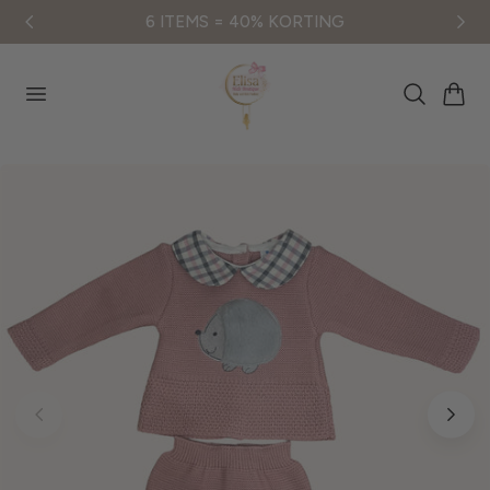
6 ITEMS = 40% KORTING
er au contenu
Panier