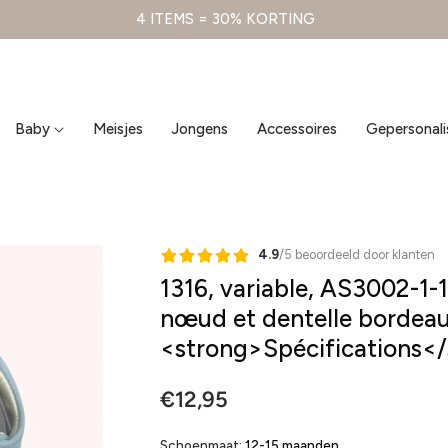
4 ITEMS = 30% KORTING
Baby
Meisjes
Jongens
Accessoires
Gepersonali
4.9
/5 beoordeeld door klanten
1316, variable, AS3002-1-
nœud et dentelle bordeaux",
<strong>Spécifications<
Prix
€12,95
Schoenmaat:
12-15 maanden