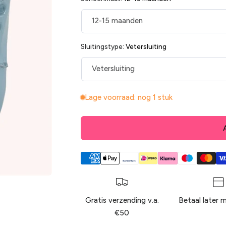
régulier
Sluitingstype:
Vetersluiting
Lage voorraad: nog 1 stuk
Gratis verzending v.a.
Betaal later 
€50