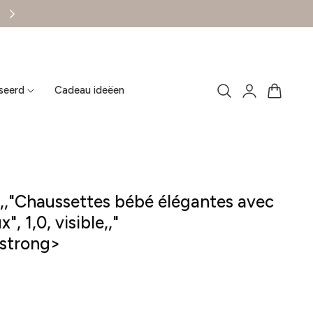
6 ITEMS = 40% KORTING
Se
Panier
seerd
Cadeau ideëen
connecter
1,,"Chaussettes bébé élégantes avec
 1,0, visible,,"
/strong>