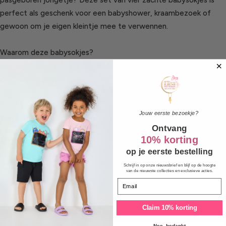
pasgeboren jongetje? Deze set van vier zachte babysokjes is
perfect als geschenk voor een babyshower, kraambezoek of
gewoon om je eigen kleintje mee te verwennen.
Waarom deze babysokjes?
Gemaakt van zacht en comfortabel materiaal, ideaal voor
gevoelige babyvoetjes
Schattig design met “Little Prince” op elk sokje in blauw, wit en
zwart
Jouw eerste bezoekje?
Wordt geleverd in een mooie geschenkverpakking, direct klaar
Ontvang
om cadeau te geven
10% korting
Perfect voor dagelijks gebruik, past bij elke babyoutfit
op je eerste bestelling
Schrijf in op onze nieuwsbrief en blijf op de hoogte
van de nieuwste collecties en exclusieve acties.
Email
Claim 10% korting
Nee, bedankt