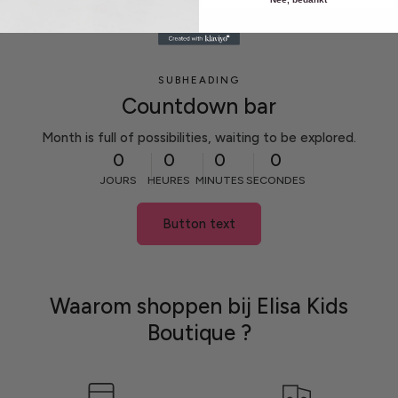
SUBHEADING
Countdown bar
Month is full of possibilities, waiting to be explored.
0
0
0
0
JOURS
HEURES
MINUTES
SECONDES
Button text
Waarom shoppen bij Elisa Kids
Boutique ?