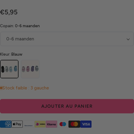
Prix
€5,95
régulier
Copain:
0-6 maanden
Kleur:
Blauw
Blauw
Roze
Stock faible : 3 gauche
AJOUTER AU PANIER